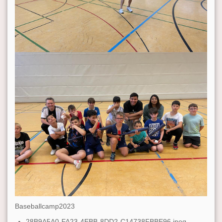
Baseballcamp2023
28B9A5A0-FA23-4EBB-8DD2-C14738FBBE96.jpeg