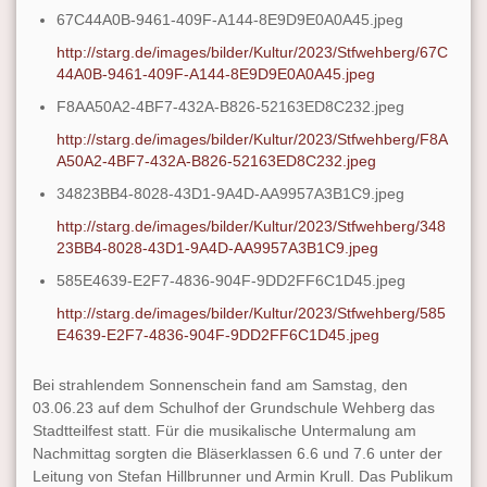
67C44A0B-9461-409F-A144-8E9D9E0A0A45.jpeg
http://starg.de/images/bilder/Kultur/2023/Stfwehberg/67C
44A0B-9461-409F-A144-8E9D9E0A0A45.jpeg
F8AA50A2-4BF7-432A-B826-52163ED8C232.jpeg
http://starg.de/images/bilder/Kultur/2023/Stfwehberg/F8A
A50A2-4BF7-432A-B826-52163ED8C232.jpeg
34823BB4-8028-43D1-9A4D-AA9957A3B1C9.jpeg
http://starg.de/images/bilder/Kultur/2023/Stfwehberg/348
23BB4-8028-43D1-9A4D-AA9957A3B1C9.jpeg
585E4639-E2F7-4836-904F-9DD2FF6C1D45.jpeg
http://starg.de/images/bilder/Kultur/2023/Stfwehberg/585
E4639-E2F7-4836-904F-9DD2FF6C1D45.jpeg
Bei strahlendem Sonnenschein fand am Samstag, den
03.06.23 auf dem Schulhof der Grundschule Wehberg das
Stadtteilfest statt. Für die musikalische Untermalung am
Nachmittag sorgten die Bläserklassen 6.6 und 7.6 unter der
Leitung von Stefan Hillbrunner und Armin Krull. Das Publikum