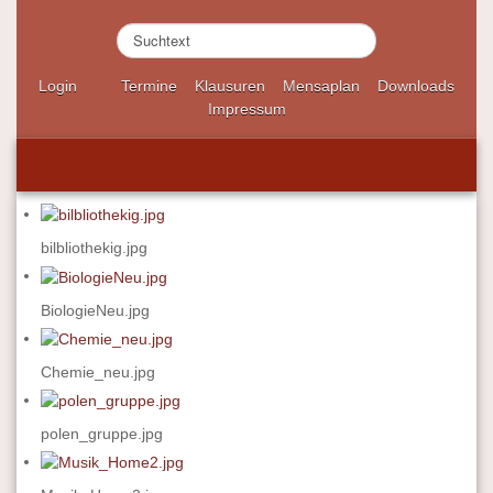
S
u
c
Login
Termine
Klausuren
Mensaplan
Downloads
h
Impressum
e
n
.
.
.
bilbliothekig.jpg
BiologieNeu.jpg
Chemie_neu.jpg
polen_gruppe.jpg