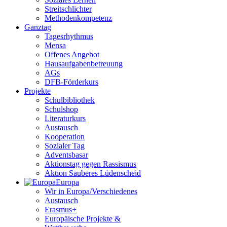
Streitschlichter
Methodenkompetenz
Ganztag
Tagesrhythmus
Mensa
Offenes Angebot
Hausaufgabenbetreuung
AGs
DFB-Förderkurs
Projekte
Schulbibliothek
Schulshop
Literaturkurs
Austausch
Kooperation
Sozialer Tag
Adventsbasar
Aktionstag gegen Rassismus
Aktion Sauberes Lüdenscheid
Europa
Wir in Europa/Verschiedenes
Austausch
Erasmus+
Europäische Projekte &