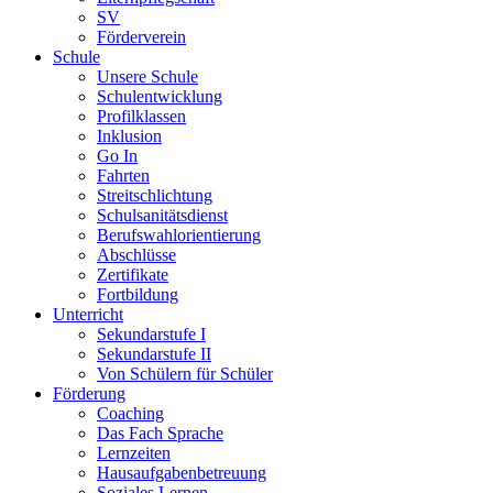
SV
Förderverein
Schule
Unsere Schule
Schulentwicklung
Profilklassen
Inklusion
Go In
Fahrten
Streitschlichtung
Schulsanitätsdienst
Berufswahlorientierung
Abschlüsse
Zertifikate
Fortbildung
Unterricht
Sekundarstufe I
Sekundarstufe II
Von Schülern für Schüler
Förderung
Coaching
Das Fach Sprache
Lernzeiten
Hausaufgabenbetreuung
Soziales Lernen