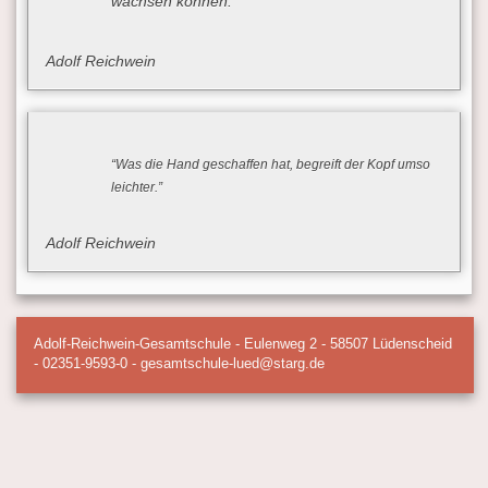
wachsen können.
Adolf Reichwein
“Was die Hand geschaffen hat, begreift der Kopf umso
leichter.”
Adolf Reichwein
Adolf-Reichwein-Gesamtschule - Eulenweg 2 - 58507 Lüdenscheid
- 02351-9593-0 - gesamtschule-lued@starg.de