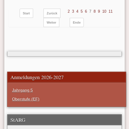
2
3
4
5
6
7
8
9
10
11
Start
Zurück
Weiter
Ende
Anmeldungen 2026-2027
Jahrgang 5
Oberstufe (EF)
StARG