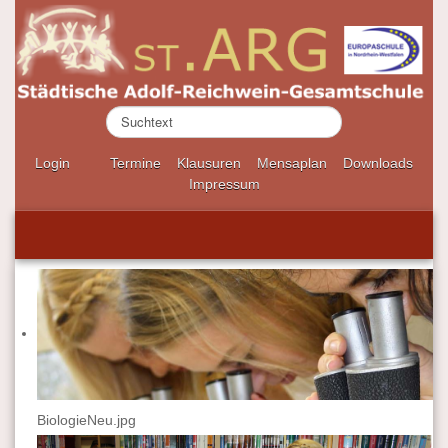
S
u
c
Login
Termine
Klausuren
Mensaplan
Downloads
h
Impressum
e
n
.
.
.
BiologieNeu.jpg