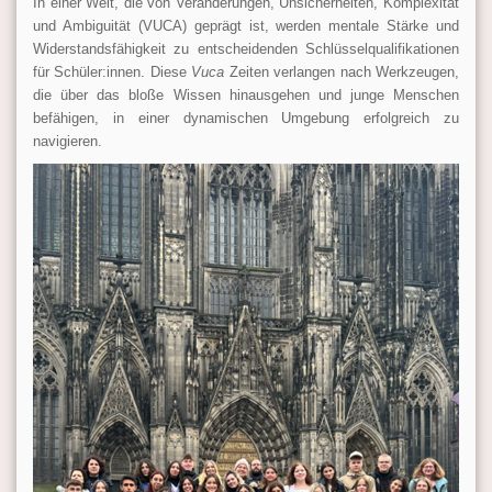
In einer Welt, die von Veränderungen, Unsicherheiten, Komplexität
und Ambiguität (VUCA) geprägt ist, werden mentale Stärke und
Widerstandsfähigkeit zu entscheidenden Schlüsselqualifikationen
für Schüler:innen. Diese
Vuca
Zeiten verlangen nach Werkzeugen,
die über das bloße Wissen hinausgehen und junge Menschen
befähigen, in einer dynamischen Umgebung erfolgreich zu
navigieren.