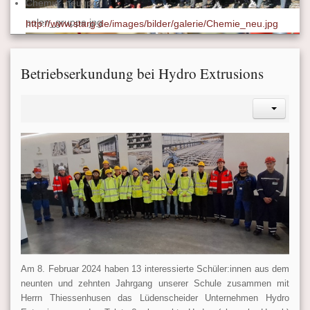
Chemie_neu.jpg
polen_gruppe.jpg
http://www.starg.de/images/bilder/galerie/Chemie_neu.jpg
Betriebserkundung bei Hydro Extrusions
Chemie_neu.jpg
Am 8. Februar 2024 haben 13 interessierte Schüler:innen aus dem
neunten und zehnten Jahrgang unserer Schule zusammen mit
Herrn Thiessenhusen das Lüdenscheider Unternehmen Hydro