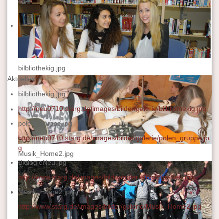
bilbliothekig.jpg
Aktuelles
bilbliothekig.jpg
http://neu0710.starg.de/images/bilder/galerie/bilbliothekig.jpg
polen_gruppe.jpg
http://neu0710.starg.de/images/bilder/galerie/polen_gruppe.jp
g
Musik_Home2.jpg
BiologieNeu.jpg
http://www.starg.de/images/bilder/galerie/BiologieNeu.jpg
Musik_Home2.jpg
http://www.starg.de/images/bilder/galerie/Musik_Home2.jpg