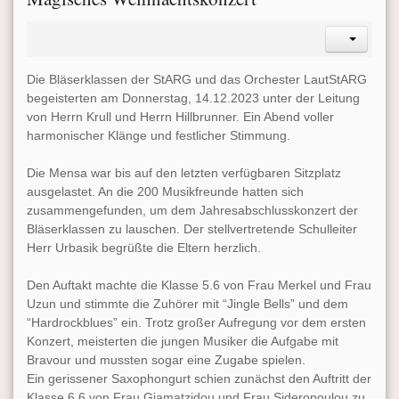
Die Bläserklassen der StARG und das Orchester LautStARG
begeisterten am Donnerstag, 14.12.2023 unter der Leitung
von Herrn Krull und Herrn Hillbrunner. Ein Abend voller
harmonischer Klänge und festlicher Stimmung.
Die Mensa war bis auf den letzten verfügbaren Sitzplatz
ausgelastet. An die 200 Musikfreunde hatten sich
zusammengefunden, um dem Jahresabschlusskonzert der
Bläserklassen zu lauschen. Der stellvertretende Schulleiter
Herr Urbasik begrüßte die Eltern herzlich.
Den Auftakt machte die Klasse 5.6 von Frau Merkel und Frau
Uzun und stimmte die Zuhörer mit “Jingle Bells” und dem
“Hardrockblues” ein. Trotz großer Aufregung vor dem ersten
Konzert, meisterten die jungen Musiker die Aufgabe mit
Bravour und mussten sogar eine Zugabe spielen.
Ein gerissener Saxophongurt schien zunächst den Auftritt der
Klasse 6.6 von Frau Giamatzidou und Frau Sideropoulou zu