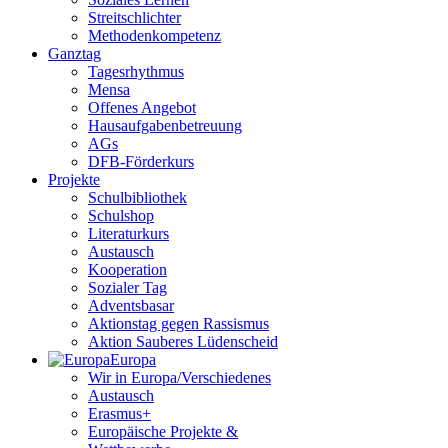
Streitschlichter
Methodenkompetenz
Ganztag
Tagesrhythmus
Mensa
Offenes Angebot
Hausaufgabenbetreuung
AGs
DFB-Förderkurs
Projekte
Schulbibliothek
Schulshop
Literaturkurs
Austausch
Kooperation
Sozialer Tag
Adventsbasar
Aktionstag gegen Rassismus
Aktion Sauberes Lüdenscheid
Europa
Wir in Europa/Verschiedenes
Austausch
Erasmus+
Europäische Projekte &