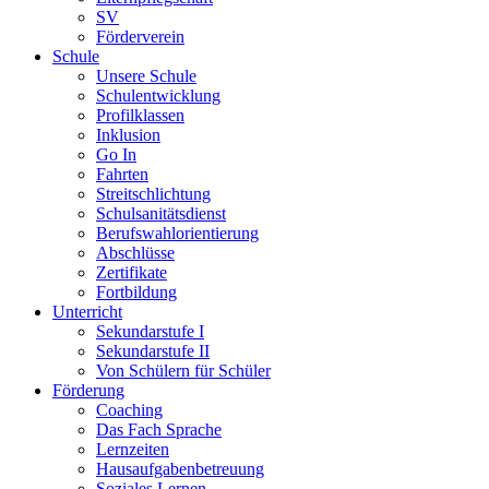
SV
Förderverein
Schule
Unsere Schule
Schulentwicklung
Profilklassen
Inklusion
Go In
Fahrten
Streitschlichtung
Schulsanitätsdienst
Berufswahlorientierung
Abschlüsse
Zertifikate
Fortbildung
Unterricht
Sekundarstufe I
Sekundarstufe II
Von Schülern für Schüler
Förderung
Coaching
Das Fach Sprache
Lernzeiten
Hausaufgabenbetreuung
Soziales Lernen