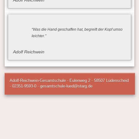
Adolf Reichwein
“Was die Hand geschaffen hat, begreift der Kopf umso
leichter.”
Adolf Reichwein
Adolf-Reichwein-Gesamtschule - Eulenweg 2 - 58507 Lüdenscheid
- 02351-9593-0 - gesamtschule-lued@starg.de