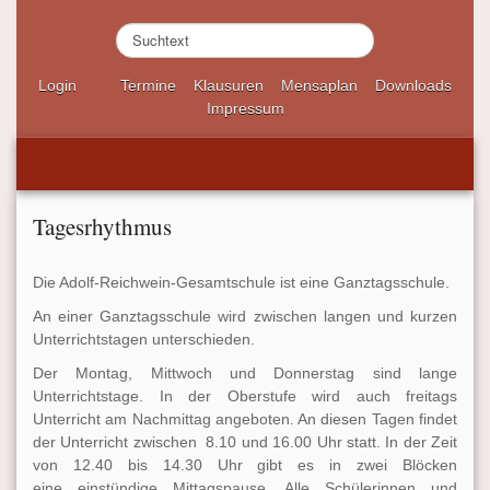
S
u
c
Login
Termine
Klausuren
Mensaplan
Downloads
h
Impressum
e
n
.
.
.
Tagesrhythmus
Die Adolf-Reichwein-Gesamtschule ist eine Ganztagsschule.
An einer Ganztagsschule wird zwischen langen und kurzen
Unterrichtstagen unterschieden.
Der Montag, Mittwoch und Donnerstag sind lange
Unterrichtstage. In der Oberstufe wird auch freitags
Unterricht am Nachmittag angeboten. An diesen Tagen findet
der Unterricht zwischen 8.10 und 16.00 Uhr statt. In der Zeit
von 12.40 bis 14.30 Uhr gibt es in zwei Blöcken
eine einstündige Mittagspause. Alle Schülerinnen und