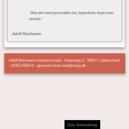
“Was die Hand geschaffen hat, begreift der Kopf umso
leichter.”
Adolf Reichwein
Adolf-Reichwein-Gesamtschule - Eulenweg 2 - 58507 Lüdenscheid
- 02351-9593-0 - gesamtschule-lued@starg.de
Zum Seitenanfang