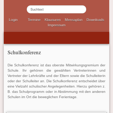
S
u
c
Login
Termine
Klausuren
Mensaplan
Downloads
h
Impressum
e
n
.
.
.
Schulkonferenz
Die Schulkonferenz ist das oberste Mitwirkungsgremium der
Schule. Ihr gehören die gewählten Vertreterinnen und
Vertreter der Lehrkräfte und der Eltern sowie die Schulleiterin
oder der Schulleiter an. Die Schulkonferenz entscheidet über
eine Vielzahl schulischer Angelegenheiten. Hierzu gehören z.
B. das Schulprogramm oder in Abstimmung mit den anderen
Schulen im Ort die beweglichen Ferientage.