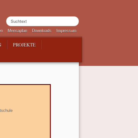
Suchen
...
en
Mensaplan
Downloads
Impressum
G
PROJEKTE
esamtschule