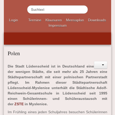
S
u
c
Login
Termine
Klausuren
Mensaplan
Downloads
h
Impressum
e
n
.
.
.
Polen
Die Stadt Lüdenscheid ist in Deutschland eine
der wenigen Städte, die seit mehr als 25 Jahren eine
Städtepartnerschaft mit einer polnischen Partnerstadt
pflegt. Im Rahmen dieser Städtepartnerschaft
Lüdenscheid-Myslenice unterhält die Städtische Adolf-
Reichwein-Gesamtschule in Lüdenscheid seit 1995
einen Schülerinnen- und Schüleraustausch mit
der
ZSTE
in Myslenice.
Im Frühling eines jeden Schuljahres besuchen Schülerinnen