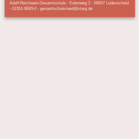
Adolf-Reichwein-Gesamtschule - Eulenweg 2 - 58507 Lüdenscheid
- 02351-9593-0 - gesamtschule-lued@starg.de