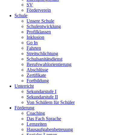
SV
Förderverein
Schule
Unsere Schule
Schulentwicklung
Profilklassen
Inklusion
Go In
Fahrten
Streitschlichtung
Schulsanitätsdienst
Berufswahlorientierung
Abschlüsse
Zertifikate
Fortbildung
Unterricht
Sekundarstufe I
Sekundarstufe II
Von Schülern für Schüler
Förderung
Coaching
Das Fach Sprache
Lernzeiten
Hausaufgabenbetreuung
Soziales Lernen