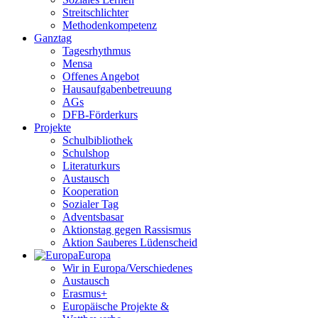
Streitschlichter
Methodenkompetenz
Ganztag
Tagesrhythmus
Mensa
Offenes Angebot
Hausaufgabenbetreuung
AGs
DFB-Förderkurs
Projekte
Schulbibliothek
Schulshop
Literaturkurs
Austausch
Kooperation
Sozialer Tag
Adventsbasar
Aktionstag gegen Rassismus
Aktion Sauberes Lüdenscheid
Europa
Wir in Europa/Verschiedenes
Austausch
Erasmus+
Europäische Projekte &