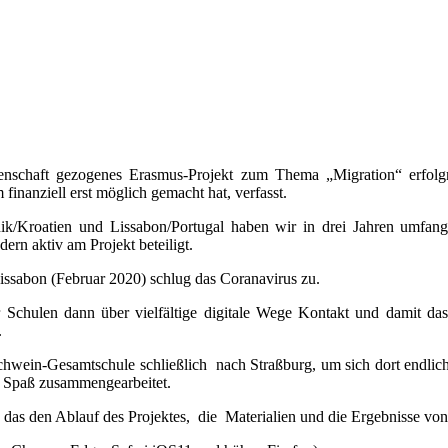
enschaft gezogenes Erasmus-Projekt zum Thema „Migration“ erfolgr
inanziell erst möglich gemacht hat, verfasst.
nik/Kroatien und Lissabon/Portugal haben wir in drei Jahren umfa
rn aktiv am Projekt beteiligt.
issabon (Februar 2020) schlug das Coranavirus zu.
 Schulen dann über vielfältige digitale Wege Kontakt und damit da
.
ein-Gesamtschule schließlich nach Straßburg, um sich dort endlich wi
nd Spaß zusammengearbeitet.
das den Ablauf des Projektes, die Materialien und die Ergebnisse vo