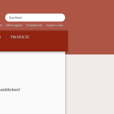
Suchen
...
en
Mensaplan
Downloads
Impressum
G
PROJEKTE
 anklicken!