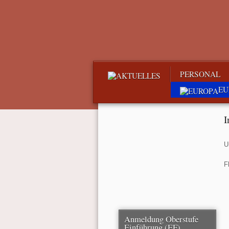
PERSONAL
EU
I
U
F
Anmeldung Oberstufe
Einführung (EF)