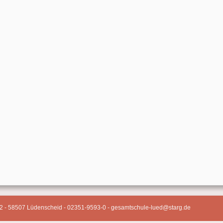
2 - 58507 Lüdenscheid - 02351-9593-0 - gesamtschule-lued@starg.de