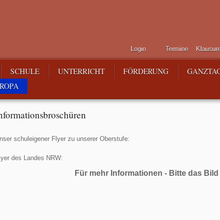
Login
Termine
Klausur
SCHULE
UNTERRICHT
FÖRDERUNG
GANZTA
ROPA
nformationsbroschüren
nser schuleigener Flyer zu unserer Oberstufe:
lyer des Landes NRW:
Für mehr Informationen - Bitte das Bild