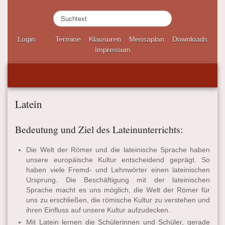
S
u
c
Login
Termine
Klausuren
Mensaplan
Downloads
h
Impressum
e
n
.
.
.
Latein
Bedeutung und Ziel des Lateinunterrichts:
Die Welt der Römer und die lateinische Sprache haben
unsere euro­päische Kultur ent­scheidend geprägt. So
haben viele Fremd- und Lehnwörter einen lateinischen
Ursprung. Die Beschäfti­gung mit der lateinischen
Sprache macht es uns möglich, die Welt der Römer für
uns zu erschließen, die römische Kultur zu verstehen und
ihren Einfluss auf unsere Kultur aufzu­decken.
Mit Latein lernen die Schülerinnen und Schüler, gerade