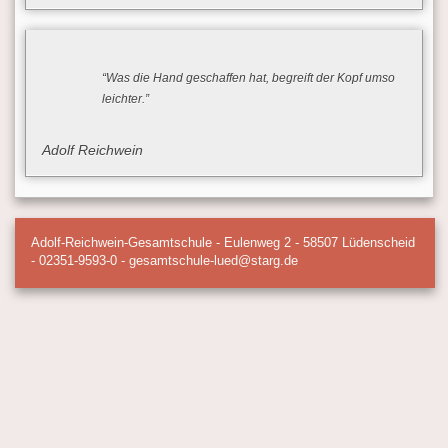
“Was die Hand geschaffen hat, begreift der Kopf umso
leichter.”
Adolf Reichwein
Adolf-Reichwein-Gesamtschule - Eulenweg 2 - 58507 Lüdenscheid
- 02351-9593-0 - gesamtschule-lued@starg.de