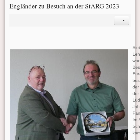
Engländer zu Besuch an der StARG 2023
Sie
Leh
war
Bes
Eur
bes
der
der
Lüd
Jah
Pan
Im 
Sch
kam