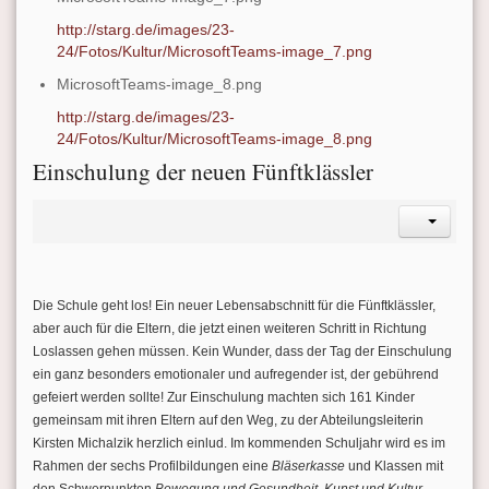
http://starg.de/images/23-
24/Fotos/Kultur/MicrosoftTeams-image_7.png
MicrosoftTeams-image_8.png
http://starg.de/images/23-
24/Fotos/Kultur/MicrosoftTeams-image_8.png
Einschulung der neuen Fünftklässler
Die Schule geht los! Ein neuer Lebensabschnitt für die Fünftklässler,
aber auch für die Eltern, die jetzt einen weiteren Schritt in Richtung
Loslassen gehen müssen. Kein Wunder, dass der Tag der Einschulung
ein ganz besonders emotionaler und aufregender ist, der gebührend
gefeiert werden sollte! Zur Einschulung machten sich 161 Kinder
gemeinsam mit ihren Eltern auf den Weg, zu der Abteilungsleiterin
Kirsten Michalzik herzlich einlud. Im kommenden Schuljahr wird es im
Rahmen der sechs Profilbildungen eine
Bläserkasse
und Klassen mit
den Schwerpunkten
Bewegung und Gesundheit
,
Kunst und Kultur
,