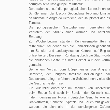
portugiesische Inselgruppe im Atlantik.
Dort trafen sie auf die portugiesischen Lehrer:innen u
Schüler:innen der Escola Secundaria Jeronimo Emilia
de Andrade in Angra do Heroismo, der Hauptstadt der Ins
Terceira.
Die portugiesischen Gastgeber:innen bereiteten d
Vertretern der StARG einen warmen und herzlich
Empfang.
Zu Wochenbeginn standen Kennenlernaktivitäten 
Mittelpunkt, bei denen sich die Schüler:innen gegenseit
ihre Schulen und landestypischen Kulturen auf Englis
präsentierten. Bei einem Rundgang durch die Stadt wurd
die deutschen Gäste mit ihrer Heimat auf Zeit vertra
gemacht.
Bei einem Vortrag vom Bürgermeister von Angra 
Heroismo, der übrigens familiäre Beziehungen na
Deutschland pflegt, erfuhren sie Schüler:innen vieles üb
die Geschichte der Insel.
Ein kultureller Austausch im Rahmen von Biodiversit
beim Essen fand auch im Bereich der Kulinarik stat
indem gemeinsam typisch deutsche Gerichte wie u.
Bratkartoffeln, Schnitzel, Spätzle und Sauerkraut gekoc
wurden, die sich alle in der schuleigenen Cafeter