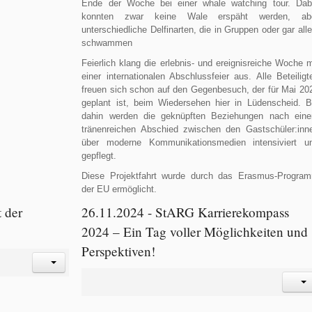
Ende der Woche bei einer whale watching tour. Dab
konnten zwar keine Wale erspäht werden, ab
unterschiedliche Delfinarten, die in Gruppen oder gar alle
schwammen
Feierlich klang die erlebnis- und ereignisreiche Woche m
einer internationalen Abschlussfeier aus. Alle Beteiligt
freuen sich schon auf den Gegenbesuch, der für Mai 20
geplant ist, beim Wiedersehen hier in Lüdenscheid. B
dahin werden die geknüpften Beziehungen nach ein
tränenreichen Abschied zwischen den Gastschüler:inn
über moderne Kommunikationsmedien intensiviert u
gepflegt.
Diese Projektfahrt wurde durch das Erasmus-Progra
der EU ermöglicht.
 der
26.11.2024 - StARG Karrierekompass
2024 – Ein Tag voller Möglichkeiten und
Perspektiven!