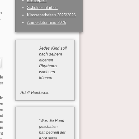
Mensaplan
Schulsozialarbeit
n.
Klassenarbeiten 2025/2026
.
Anmeldetermine 2026
Jedes Kind soll
nach seinem
eigenen
Rhythmus
wachsen
le
können.
er
Adolf Reichwein
le
en
en
nd
“Was die Hand
ne
geschaffen
ie
hat, begreift der
ht
Kopf umso