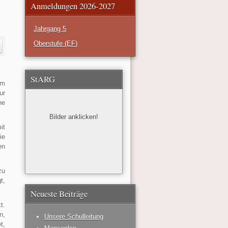
Anmeldungen 2026-2027
Jahrgang 5
Oberstufe (EF)
StARG
am
ur
ne
Bilder anklicken!
it
ie
en
zu
t,
Neueste Beiträge
t.
n,
Unsere Schulleitung
t,