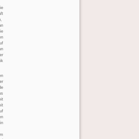
ie
ft
n,
an
ie
en
uf
un
er
ik
en
er
de
us
it
it
uf
en
in
am