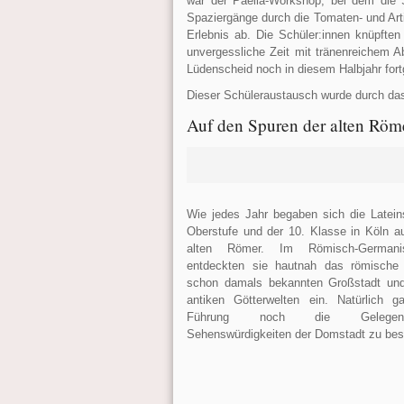
war der Paella-Workshop, bei dem die S
Spaziergänge durch die Tomaten- und Ar
Erlebnis ab. Die Schüler:innen knüpfte
unvergessliche Zeit mit tränenreichem A
Lüdenscheid noch in diesem Halbjahr fort
Dieser Schüleraustausch wurde durch d
Auf den Spuren der alten Röm
Wie jedes Jahr begaben sich die Latein
Oberstufe und der 10. Klasse in Köln a
alten Römer. Im Römisch-German
entdeckten sie hautnah das römische 
schon damals bekannten Großstadt und
antiken Götterwelten ein. Natürlich 
Führung noch die Gelegenhe
Sehenswürdigkeiten der Domstadt zu besi