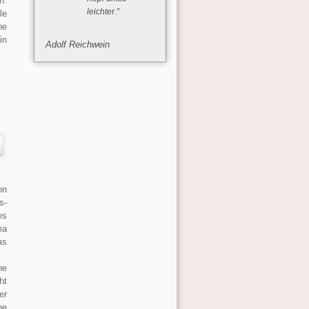
n.
leichter.”
le
ne
in
Adolf Reichwein
on
s-
es
ma
as
ne
ht
er
ne