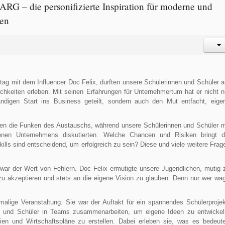
ARG – die personifizierte Inspiration für moderne und
men
ortag mit dem Influencer Doc Felix, durften unsere Schülerinnen und Schüler 
lichkeiten erleben. Mit seinen Erfahrungen für Unternehmertum hat er nicht n
ndigen Start ins Business geteilt, sondern auch den Mut entfacht, eige
en die Funken des Austauschs, während unsere Schülerinnen und Schüler m
enen Unternehmens diskutierten. Welche Chancen und Risiken bringt d
ills sind entscheidend, um erfolgreich zu sein? Diese und viele weitere Frag
 war der Wert von Fehlern. Doc Felix ermutigte unsere Jugendlichen, mutig 
zu akzeptieren und stets an die eigene Vision zu glauben. Denn nur wer wag
alige Veranstaltung. Sie war der Auftakt für ein spannendes Schülerprojek
n und Schüler in Teams zusammenarbeiten, um eigene Ideen zu entwickel
gien und Wirtschaftspläne zu erstellen. Dabei erleben sie, was es bedeute