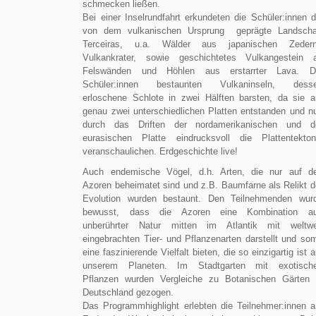
schmecken ließen.
Bei einer Inselrundfahrt erkundeten die Schüler:innen d
von dem vulkanischen Ursprung geprägte Landscha
Terceiras, u.a. Wälder aus japanischen Zeder
Vulkankrater, sowie geschichtetes Vulkangestein 
Felswänden und Höhlen aus erstarrter Lava. D
Schüler:innen bestaunten Vulkaninseln, dess
erloschene Schlote in zwei Hälften barsten, da sie a
genau zwei unterschiedlichen Platten entstanden und n
durch das Driften der nordamerikanischen und d
eurasischen Platte eindrucksvoll die Plattentekton
veranschaulichen. Erdgeschichte live!
Auch endemische Vögel, d.h. Arten, die nur auf d
Azoren beheimatet sind und z.B. Baumfarne als Relikt d
Evolution wurden bestaunt. Den Teilnehmenden wur
bewusst, dass die Azoren eine Kombination a
unberührter Natur mitten im Atlantik mit weltwe
eingebrachten Tier- und Pflanzenarten darstellt und som
eine faszinierende Vielfalt bieten, die so einzigartig ist a
unserem Planeten. Im Stadtgarten mit exotisch
Pflanzen wurden Vergleiche zu Botanischen Gärten 
Deutschland gezogen.
Das Programmhighlight erlebten die Teilnehmer:innen 