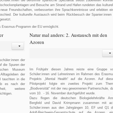
chüler:innen die berühmte spanische Spezialität selbst zubereiten konnte
tischockenplantagen und Besuche am Strand und Hafen rundeten das kulturel
n neue Freundschaften, verbesserten ihre Sprachkenntnisse und erlebten ei
bschied. Der kulturelle Austausch wird beim Rückbesuch der Spanier:innen 
gesetzt.
as Erasmus-Programm der EU ermöglicht.
er
Natur mal anders: 2. Austausch mit den
Azoren
schüler:innen der
uf die Spuren der
Im Frühjahr diesen Jahres reiste eine Gruppe v
ischen Museum
Schüler:innen und Lehrerinnen im Rahmen des Erasmu
Alltagsleben der
Projekts „Mental Health“ auf die Azoren. Auf dies
 tauchten in die
Pilotprojekt folgte ein zweites Projekt zum The
gab es nach der
„Biodiversität“ mit der neu gewonnenen Partnerschule, d
it, weitere
vom 10. - 16. November durchgeführt wurde.
chtigen.
Dazu flogen die deutschen Biologielehrkräfte An
Bergfeld und David Krimpmann zusammen mit ac
Schüler:innen aus den Jahrgängen 10, EF und Q1 d
Adolf-Reichwein-Gesamtschule auf die Azoren, ei