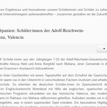
iven Ergebnisse und Innovationen unserer Schülerinnen und Schüler zu sehe
nd Unternehmergeist aufeinandertreffen – zusammen gestalten wir die Zukunft
Spanien: Schüler:innen der Adolf-Reichwein-
na, Valencia
lf Schüler:innen aus den Jahrgängen 7-10 der Adolf-Reichwein-Gesamtschu
rkräfte Alessa Held und Anne Bergfeld nach Meliana, einer Gemeinde in d
sten Erasmus+-Austausch teilzunehmen.
von ihren Gastfamilien mit einem Tapasbuffet auf dem Schulhof der Gastschu
 waren sie in den Unterricht in verschiedenen Fächern involviert und erhielt
schule. So erlernten die deutschen Schüler:innen im Sportunterricht d
 im Englischunterricht Worträtsel mit Hilfe der englischen, spanischen u
ischen Programm erkundeten sie das historische Valencia, das moder
terin im Rathaus von Meliana willkommen geheißen. Außedem wurden sie in d
 eingeführt, was in einem spannenden Spiel mündete. Ein besonderes Highlig