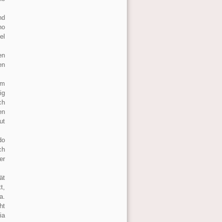
nd
no
el
en
en
im
ig
ch
en
ut
do
ch
er
ät
t,
a.
ht
ia