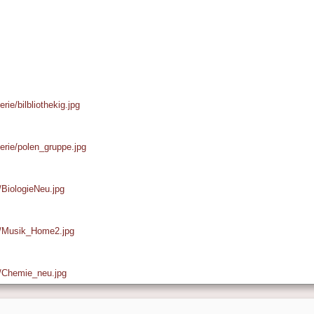
rie/bilbliothekig.jpg
lerie/polen_gruppe.jpg
e/BiologieNeu.jpg
ie/Musik_Home2.jpg
ie/Chemie_neu.jpg