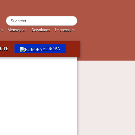
Suchen
...
en
Mensaplan
Downloads
Impressum
EKTE
EUROPA