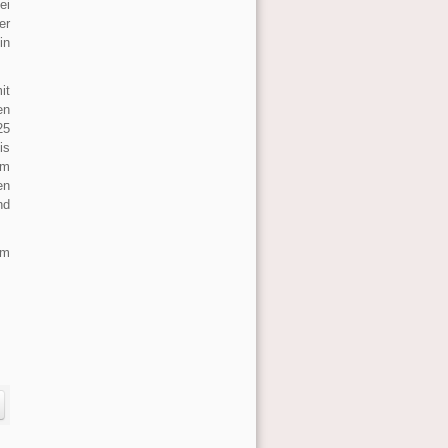
ei
er
in
it
en
25
is
em
en
nd
mm