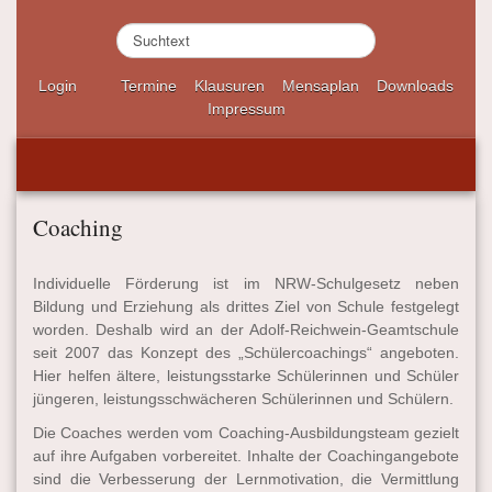
S
u
c
Login
Termine
Klausuren
Mensaplan
Downloads
h
Impressum
e
n
.
.
.
Coaching
Individuelle Förderung ist im NRW-Schulgesetz neben
Bildung und Erziehung als drittes Ziel von Schule festgelegt
worden. Deshalb wird an der Adolf-Reichwein-Geamtschule
seit 2007 das Konzept des „Schülercoachings“ angeboten.
Hier helfen ältere, leistungsstarke Schülerinnen und Schüler
jüngeren, leistungsschwächeren Schülerinnen und Schülern.
Die Coaches werden vom Coaching-Ausbildungsteam gezielt
auf ihre Aufgaben vorbereitet. Inhalte der Coachingangebote
sind die Verbesserung der Lernmotivation, die Vermittlung