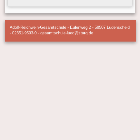
Adolf-Reichwein-Gesamtschule - Eulenweg 2 - 58507 Lüdenscheid
- 02351-9593-0 - gesamtschule-lued@starg.de