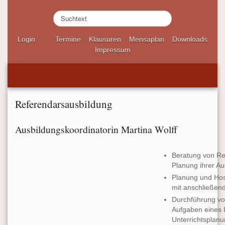
S
u
c
Login
Termine
Klausuren
Mensaplan
Downloads
h
Impressum
e
n
.
.
.
Referendarsausbildung
Ausbildungskoordinatorin Martina Wolff
Beratung von Ref
Planung ihrer Au
Planung und Hos
mit anschließe
Durchführung vo
Aufgaben eines L
Unterrichtsplanu